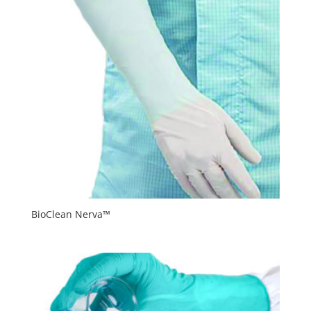
BioClean Nerva™