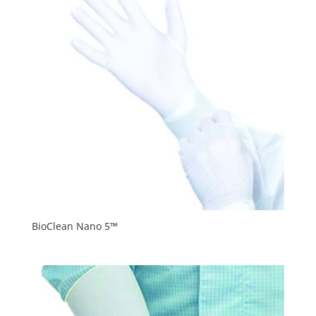
BioClean Nano 5™