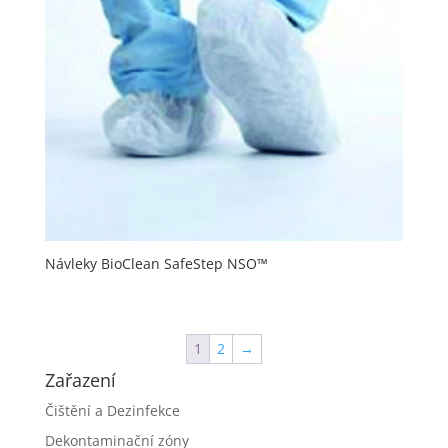
Návleky BioClean SafeStep NSO™
1
2
→
Zařazení
Čištění a Dezinfekce
Dekontaminační zóny