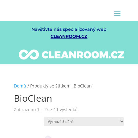
Navštivte náš specializovaný web
CLEANROOM.CZ
Domů
/ Produkty se štítkem „BioClean“
BioClean
Zobrazeno 1. – 9. z 11 výsledků