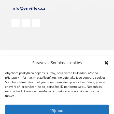
info@enviflex.cz
Spravovat Souhlas s cookies
© Enviflex s.r.o. 2019–2024
Abychom poskytli co nejlepší služby, používáme k ukládání a/nebo
přístupu k informacím o zařízení, technologie jako jsou soubory cookies.
#wearecleanroom
Souhlas s těmito technologiemi nám umožní zpracovávat údaje, jako je
chování při procházení nebo jedinečná ID na tomto webu. Nesouhlas
nebo odvolání souhlasu může nepříznivě ovlivnit určité vlastnosti a
Design a zpracování
funkce.
Příjmout