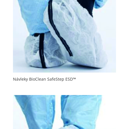
Návleky BioClean SafeStep ESD™