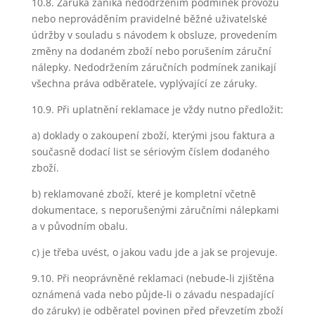
10.8. Záruka zaniká nedodržením podmínek provozu
nebo neprováděním pravidelné běžné uživatelské
údržby v souladu s návodem k obsluze, provedením
změny na dodaném zboží nebo porušením záruční
nálepky. Nedodržením záručních podmínek zanikají
všechna práva odběratele, vyplývající ze záruky.
10.9. Při uplatnění reklamace je vždy nutno předložit:
a) doklady o zakoupení zboží, kterými jsou faktura a
současně dodací list se sériovým číslem dodaného
zboží.
b) reklamované zboží, které je kompletní včetně
dokumentace, s neporušenými záručními nálepkami
a v původním obalu.
c) je třeba uvést, o jakou vadu jde a jak se projevuje.
9.10. Při neoprávněné reklamaci (nebude-li zjištěna
oznámená vada nebo půjde-li o závadu nespadající
do záruky) je odběratel povinen před převzetím zboží