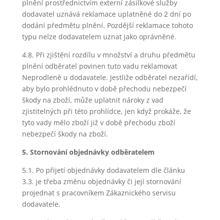
plnění prostřednictvím externí zásilkové služby
dodavatel uznává reklamace uplatněné do 2 dní po
dodání předmětu plnění. Pozdější reklamace tohoto
typu nelze dodavatelem uznat jako oprávněné.
4.8. Při zjištění rozdílu v množství a druhu předmětu
plnění odběratel povinen tuto vadu reklamovat
Neprodleně u dodavatele. Jestliže odběratel nezařídí,
aby bylo prohlédnuto v době přechodu nebezpečí
škody na zboží, může uplatnit nároky z vad
zjistitelných při této prohlídce, jen když prokáže, že
tyto vady mělo zboží již v době přechodu zboží
nebezpečí škody na zboží.
5. Stornování objednávky odběratelem
5.1. Po přijetí objednávky dodavatelem dle článku
3.3. je třeba změnu objednávky či její stornování
projednat s pracovníkem Zákaznického servisu
dodavatele.