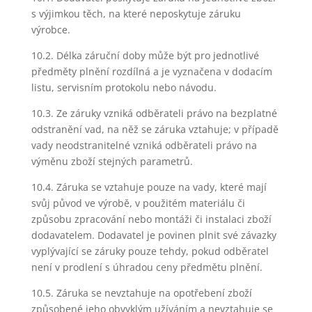
s výjimkou těch, na které neposkytuje záruku
výrobce.
10.2. Délka záruční doby může být pro jednotlivé
předměty plnění rozdílná a je vyznačena v dodacím
listu, servisním protokolu nebo návodu.
10.3. Ze záruky vzniká odběrateli právo na bezplatné
odstranění vad, na něž se záruka vztahuje; v případě
vady neodstranitelné vzniká odběrateli právo na
výměnu zboží stejných parametrů.
10.4. Záruka se vztahuje pouze na vady, které mají
svůj původ ve výrobě, v použitém materiálu či
způsobu zpracování nebo montáži či instalaci zboží
dodavatelem. Dodavatel je povinen plnit své závazky
vyplývající se záruky pouze tehdy, pokud odběratel
není v prodlení s úhradou ceny předmětu plnění.
10.5. Záruka se nevztahuje na opotřebení zboží
způsobené jeho obvyklým užíváním a nevztahuje se