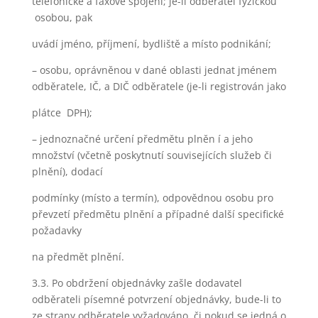
telefonické a faxové spojení; je-li odběratel fyzickou
osobou, pak
uvádí jméno, příjmení, bydliště a místo podnikání;
– osobu, oprávněnou v dané oblasti jednat jménem
odběratele, IČ, a DIČ odběratele (je-li registrován jako
plátce DPH);
– jednoznačné určení předmětu plněn í a jeho
množství (včetně poskytnutí souvisejících služeb či
plnění), dodací
podmínky (místo a termín), odpovědnou osobu pro
převzetí předmětu plnění a případné další specifické
požadavky
na předmět plnění.
3.3. Po obdržení objednávky zašle dodavatel
odběrateli písemné potvrzení objednávky, bude-li to
ze strany odběratele vyžadováno, či pokud se jedná o