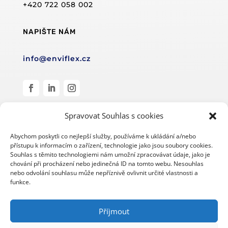
+420 722 058 002
NAPIŠTE NÁM
info@enviflex.cz
Spravovat Souhlas s cookies
Abychom poskytli co nejlepší služby, používáme k ukládání a/nebo
přístupu k informacím o zařízení, technologie jako jsou soubory cookies.
Souhlas s těmito technologiemi nám umožní zpracovávat údaje, jako je
© Enviflex s.r.o. 2019–2024
chování při procházení nebo jedinečná ID na tomto webu. Nesouhlas
nebo odvolání souhlasu může nepříznivě ovlivnit určité vlastnosti a
#wearecleanroom
funkce.
Design a zpracování
Příjmout