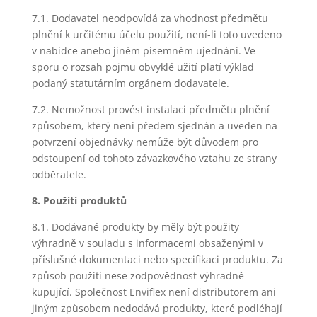
7.1. Dodavatel neodpovídá za vhodnost předmětu
plnění k určitému účelu použití, není-li toto uvedeno
v nabídce anebo jiném písemném ujednání. Ve
sporu o rozsah pojmu obvyklé užití platí výklad
podaný statutárním orgánem dodavatele.
7.2. Nemožnost provést instalaci předmětu plnění
způsobem, který není předem sjednán a uveden na
potvrzení objednávky nemůže být důvodem pro
odstoupení od tohoto závazkového vztahu ze strany
odběratele.
8. Použití produktů
8.1. Dodávané produkty by měly být použity
výhradně v souladu s informacemi obsaženými v
příslušné dokumentaci nebo specifikaci produktu. Za
způsob použití nese zodpovědnost výhradně
kupující. Společnost Enviflex není distributorem ani
jiným způsobem nedodává produkty, které podléhají