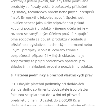
kontroly a jištění jakosti, tak, aby takto používané
produkty splňovaly veškeré požadavky příslušné
legislativy, technických norem nebo jiných předpisů
(např. Evropského lékopisu apod.). Společnost
Enviflex nenese jakoukoliv odpovědnost pokud
kupující používá produkty k jinému účelu jež je v
rozporu se zamýšleným účelem použití. Kupující
plně zodpovídá za použití produktů v souladu s
příslušnou legislativou, technickými normami nebo
jinými předpisy v oblasti ochrany zdraví a
bezpečnosti případně i v jiných oblastech a je
zodpovědný za přijetí potřebných opatření pro
skladování, nakládání, prodej a používání produktů.
9. Platební podmínky a přechod vlastnických práv
9.1. Obvyklé platební podmínky při dodávkách
standardního sortimentu dodavatele jsou platba
fakturou se splatností do 14 dní od převzetí
předmětu plnění. U částek do 2 000,00 Kč si
dodavatel vyhrazuje právo požadovat platbu předem