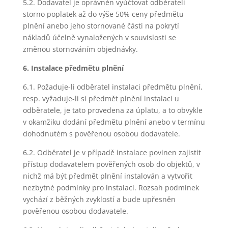
5.2. Dodavatel je oprávněn vyúčtovat odběrateli
storno poplatek až do výše 50% ceny předmětu
plnění anebo jeho stornované části na pokrytí
nákladů účelně vynaložených v souvislosti se
změnou stornováním objednávky.
6. Instalace předmětu plnění
6.1. Požaduje-li odběratel instalaci předmětu plnění,
resp. vyžaduje-li si předmět plnění instalaci u
odběratele, je tato provedena za úplatu, a to obvykle
v okamžiku dodání předmětu plnění anebo v termínu
dohodnutém s pověřenou osobou dodavatele.
6.2. Odběratel je v případě instalace povinen zajistit
přístup dodavatelem pověřených osob do objektů, v
nichž má být předmět plnění instalován a vytvořit
nezbytné podmínky pro instalaci. Rozsah podmínek
vychází z běžných zvyklostí a bude upřesněn
pověřenou osobou dodavatele.