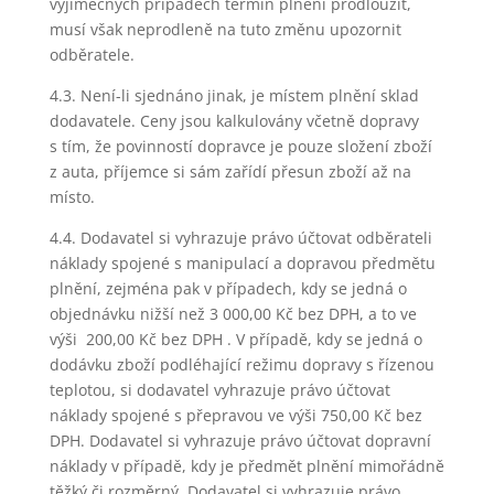
výjimečných případech termín plnění prodloužit,
musí však neprodleně na tuto změnu upozornit
odběratele.
4.3. Není-li sjednáno jinak, je místem plnění sklad
dodavatele. Ceny jsou kalkulovány včetně dopravy
s tím, že povinností dopravce je pouze složení zboží
z auta, příjemce si sám zařídí přesun zboží až na
místo.
4.4. Dodavatel si vyhrazuje právo účtovat odběrateli
náklady spojené s manipulací a dopravou předmětu
plnění, zejména pak v případech, kdy se jedná o
objednávku nižší než 3 000,00 Kč bez DPH, a to ve
výši 200,00 Kč bez DPH . V případě, kdy se jedná o
dodávku zboží podléhající režimu dopravy s řízenou
teplotou, si dodavatel vyhrazuje právo účtovat
náklady spojené s přepravou ve výši 750,00 Kč bez
DPH. Dodavatel si vyhrazuje právo účtovat dopravní
náklady v případě, kdy je předmět plnění mimořádně
těžký či rozměrný. Dodavatel si vyhrazuje právo