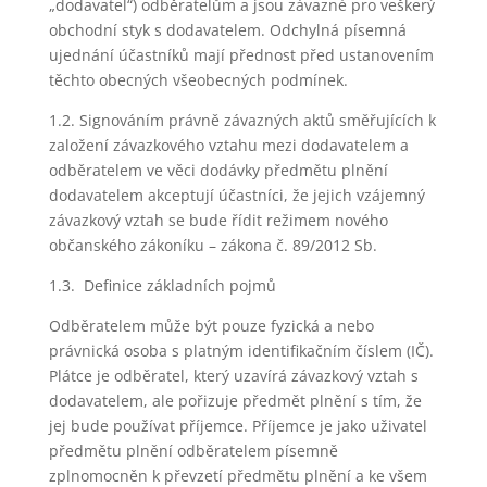
„dodavatel“) odběratelům a jsou závazné pro veškerý
obchodní styk s dodavatelem. Odchylná písemná
ujednání účastníků mají přednost před ustanovením
těchto obecných všeobecných podmínek.
1.2. Signováním právně závazných aktů směřujících k
založení závazkového vztahu mezi dodavatelem a
odběratelem ve věci dodávky předmětu plnění
dodavatelem akceptují účastníci, že jejich vzájemný
závazkový vztah se bude řídit režimem nového
občanského zákoníku – zákona č. 89/2012 Sb.
1.3. Definice základních pojmů
Odběratelem může být pouze fyzická a nebo
právnická osoba s platným identifikačním číslem (IČ).
Plátce je odběratel, který uzavírá závazkový vztah s
dodavatelem, ale pořizuje předmět plnění s tím, že
jej bude používat příjemce. Příjemce je jako uživatel
předmětu plnění odběratelem písemně
zplnomocněn k převzetí předmětu plnění a ke všem