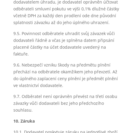
dodavatelem úhradu, je dodavatel oprávněn účtovat
odběrateli smluvní pokutu ve výši 0,1% dlužné částky
včetně DPH za každý den prodlení ode dne původní
splatnosti závazku až do jeho úplného uhrazení.
9.5. Povinnost odběratele uhradit svůj závazek vůči
dodavateli řádně a včas je splněna datem připsání
placené částky na účet dodavatele uvedený na
faktuře.
9.6. Nebezpečí vzniku škody na předmětu plnění
přechází na odběratele okamžikem jeho převzetí. Až
do úplného zaplacení ceny plnění je předmět plnění
ve vlastnictví dodavatele.
9.7. Odběratel není oprávněn převést na třetí osobu
závazky vůči dodavateli bez jeho předchozího
souhlasu.
10. Záruka
10.1. Dodavatel poskytuje záruku na jednotlivé zboží