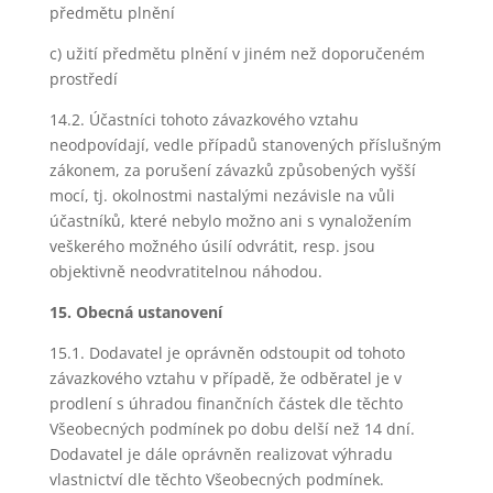
předmětu plnění
c) užití předmětu plnění v jiném než doporučeném
prostředí
14.2. Účastníci tohoto závazkového vztahu
neodpovídají, vedle případů stanovených příslušným
zákonem, za porušení závazků způsobených vyšší
mocí, tj. okolnostmi nastalými nezávisle na vůli
účastníků, které nebylo možno ani s vynaložením
veškerého možného úsilí odvrátit, resp. jsou
objektivně neodvratitelnou náhodou.
15. Obecná ustanovení
15.1. Dodavatel je oprávněn odstoupit od tohoto
závazkového vztahu v případě, že odběratel je v
prodlení s úhradou finančních částek dle těchto
Všeobecných podmínek po dobu delší než 14 dní.
Dodavatel je dále oprávněn realizovat výhradu
vlastnictví dle těchto Všeobecných podmínek.