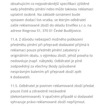
obsahujícím co nejpodrobnější specifikaci zjištěné
vady předmětu plnění nebo může takovou reklamaci
uplatnit osobně. Na základě oznámení bude
vystaven dodací list–vratka, se kterým odběratel
zašle reklamované zboží do skladu Enviflex s.r.o. na
adrese Riegrova 51, 370 01 České Budějovice.
11.4. Z důvodu nebezpečí možného poškození
předmětu plnění při přepravě dodavatel přijímá k
reklamaci pouze předmět plnění zabalený v
originálním obalu, s výjimkou zboží, jehož povaha to
nedovoluje (např. nábytek). Odběratel je plně
zodpovědný za všechny škody způsobené
nesprávným balením při přepravě zboží zpět
k dodavateli.
11.5. Odběratel je povinen reklamované zboží předat
pouze čisté a zdravotně nezávadné
(dekontaminované). V opačném případě si dodavatel
vyhrazuje právo reklamované zboží nepřijmout.