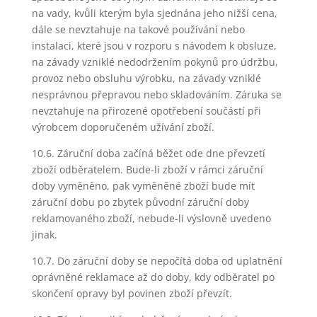
na vady, kvůli kterým byla sjednána jeho nižší cena,
dále se nevztahuje na takové používání nebo
instalaci, které jsou v rozporu s návodem k obsluze,
na závady vzniklé nedodržením pokynů pro údržbu,
provoz nebo obsluhu výrobku, na závady vzniklé
nesprávnou přepravou nebo skladováním. Záruka se
nevztahuje na přirozené opotřebení součástí při
výrobcem doporučeném užívání zboží.
10.6. Záruční doba začíná běžet ode dne převzetí
zboží odběratelem. Bude-li zboží v rámci záruční
doby vyměněno, pak vyměněné zboží bude mít
záruční dobu po zbytek původní záruční doby
reklamovaného zboží, nebude-li výslovně uvedeno
jinak.
10.7. Do záruční doby se nepočítá doba od uplatnění
oprávněné reklamace až do doby, kdy odběratel po
skončení opravy byl povinen zboží převzít.