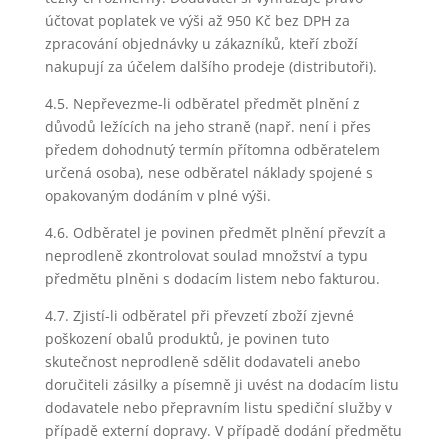
účtovat poplatek ve výši až 950 Kč bez DPH za
zpracování objednávky u zákazníků, kteří zboží
nakupují za účelem dalšího prodeje (distributoři).
4.5. Nepřevezme-li odběratel předmět plnění z
důvodů ležících na jeho straně (např. není i přes
předem dohodnutý termín přítomna odběratelem
určená osoba), nese odběratel náklady spojené s
opakovaným dodáním v plné výši.
4.6. Odběratel je povinen předmět plnění převzít a
neprodleně zkontrolovat soulad množství a typu
předmětu plněni s dodacím listem nebo fakturou.
4.7. Zjistí-li odběratel při převzetí zboží zjevné
poškození obalů produktů, je povinen tuto
skutečnost neprodleně sdělit dodavateli anebo
doručiteli zásilky a písemně ji uvést na dodacím listu
dodavatele nebo přepravním listu spediční služby v
případě externí dopravy. V případě dodání předmětu