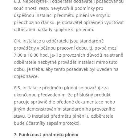
6.3. Neposkytne-li odběratel dodavateli požadovanou
součinnost, resp. nevytvoří-li podmínky pro
úspěšnou instalaci předmětu plnění ve smyslu
předchozího článku, je dodavatel oprávněn vyúčtovat
odběrateli náklady spojené s plněním.
6.4. Instalace u odběratele jsou standardně
prováděny v běžnou pracovní dobu, tj. po-pá mezi
7.00 a 16.00 hod. Je-li z provozních důvodů na straně
odběratele nezbytné provádět instalaci mimo tuto
dobu, je třeba, aby tento požadavek byl uveden na
objednávce.
6.5. Instalace předmětu plnění se považuje za
ukončenou předvedením, že příslušný produkt
pracuje správně dle předané dokumentace nebo
jiným demonstrováním standardního provozního
stavu. O instalaci předmětu plnění u odběratele
bude účastníky sepsán protokol.
7. Funkčnost předmětu plnění