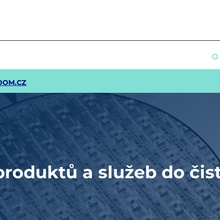
O
OOM.CZ
roduktů a služeb do čis