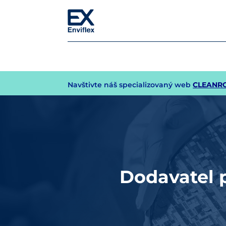
Navštivte náš specializovaný web
CLEANR
Dodavatel p