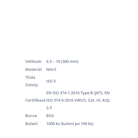
Velikosti
6,5 – 10 (300 mm)
Materiál
Nitril
Třída
ISO 5
čistoty
EN ISO 374-1:2016 Type B (JKT), EN
Certifikace
ISO 374-5:2016 VIRUS, Cat. III; AQL
2,5
Barva
Bílá
Balení
1000 ks (balení po 100 ks)