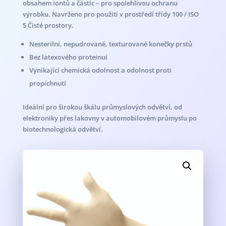
obsahem iontů a částic – pro spolehlivou ochranu
výrobku. Navrženo pro použití v prostředí třídy 100 / ISO
5 Čisté prostory.
Nesterilní, nepudrované, texturované konečky prstů
Bez latexového proteinuí
Vynikající chemická odolnost a odolnost proti
propíchnutí
Ideální pro širokou škálu průmyslových odvětví, od
elektroniky přes lakovny v automobilovém průmyslu po
biotechnologická odvětví.