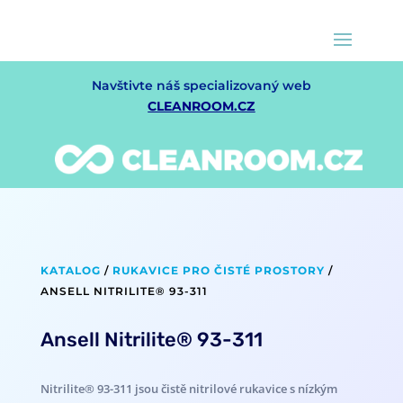
Navštivte náš specializovaný web
CLEANROOM.CZ
KATALOG
/
RUKAVICE PRO ČISTÉ PROSTORY
/
ANSELL NITRILITE® 93-311
Ansell Nitrilite® 93-311
Nitrilite® 93-311 jsou čistě nitrilové rukavice s nízkým