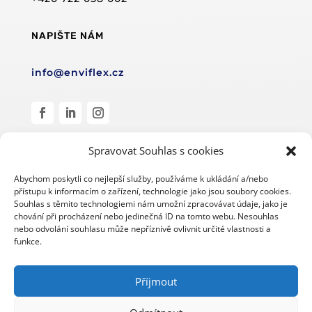
NAPIŠTE NÁM
info@enviflex.cz
Spravovat Souhlas s cookies
Abychom poskytli co nejlepší služby, používáme k ukládání a/nebo
přístupu k informacím o zařízení, technologie jako jsou soubory cookies.
Souhlas s těmito technologiemi nám umožní zpracovávat údaje, jako je
© Enviflex s.r.o. 2019–2024
chování při procházení nebo jedinečná ID na tomto webu. Nesouhlas
nebo odvolání souhlasu může nepříznivě ovlivnit určité vlastnosti a
#wearecleanroom
funkce.
Design a zpracování
Příjmout