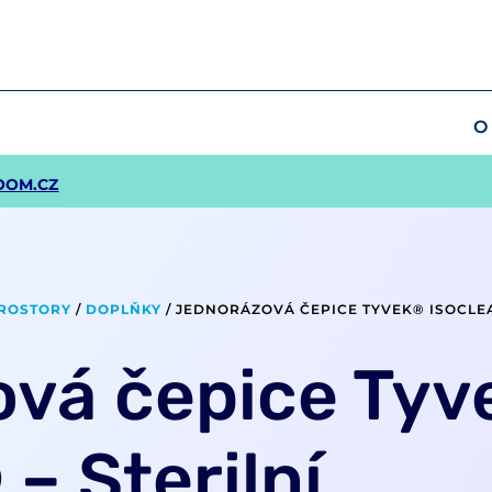
O
OOM.CZ
PROSTORY
/
DOPLŇKY
/ JEDNORÁZOVÁ ČEPICE TYVEK® ISOCLEA
vá čepice Ty
– Sterilní