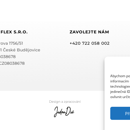
FLEX S.R.O.
ZAVOLEJTE NÁM
ova 1756/51
+420 722 058 002
01 České Budějovice
08038678
 CZ08038678
Abychom posk
informacím o
technologie
jedinečná I
ovlivnit urči
Design a zpracování
Př