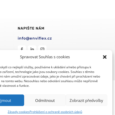
NAPIŠTE NÁM
info@enviflex.cz
Spravovat Souhlas s cookies
ytli co nejlepší služby, používáme k ukládání a/nebo přístupu k
 zařízení, technologie jako jsou soubory cookies. Souhlas s těmito
mi nám umožní zpracovávat údaje, jako je chování při procházení nebo
D na tomto webu. Nesouhlas nebo odvolání souhlasu může nepříznivě
té vlastnosti a funkce.
Zásady ochrany osobních údajů
Všeobecné obchodní podmínky
íjmout
Odmítnout
Zobrazit předvolby
Zásady cookies
Prohlášení o ochraně osobních údajů