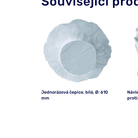
Související pro
Jednorázová čepice, bílá, Ø: 610
Návl
mm
prot