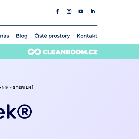
 nás
Blog
Čisté prostory
Kontakt
N® – STERILNÍ
vek®