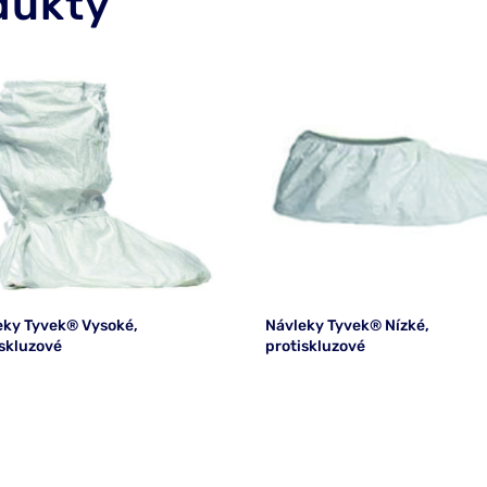
dukty
eky Tyvek® Vysoké,
Návleky Tyvek® Nízké,
iskluzové
protiskluzové