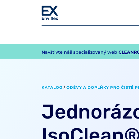
Navštivte náš specializovaný web
CLEANR
KATALOG
/
ODĚVY A DOPLŇKY PRO ČISTÉ 
Jednorázo
IsoClean® 