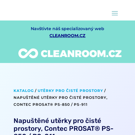
Navštivte náš specializovaný web
CLEANROOM.CZ
KATALOG
/
UTĚRKY PRO ČISTÉ PROSTORY
/
NAPUŠTĚNÉ UTĚRKY PRO ČISTÉ PROSTORY,
CONTEC PROSAT® PS-850 / PS-911
Napuštěné utěrky pro čisté
prostory, Contec PROSAT® PS-