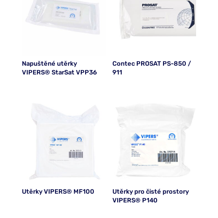
Napuštěné utěrky
Contec PROSAT PS-850 /
VIPERS® StarSat VPP36
911
Utěrky VIPERS® MF100
Utěrky pro čisté prostory
VIPERS® P140