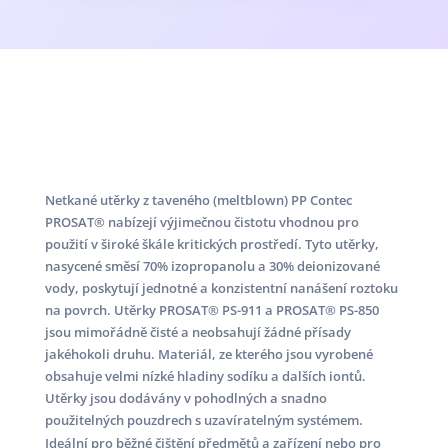
Netkané utěrky z taveného (meltblown) PP Contec
PROSAT® nabízejí výjimečnou čistotu vhodnou pro
použití v široké škále kritických prostředí. Tyto utěrky,
nasycené směsí 70% izopropanolu a 30% deionizované
vody, poskytují jednotné a konzistentní nanášení roztoku
na povrch. Utěrky PROSAT® PS-911 a PROSAT® PS-850
jsou mimořádně čisté a neobsahují žádné přísady
jakéhokoli druhu. Materiál, ze kterého jsou vyrobené
obsahuje velmi nízké hladiny sodíku a dalších iontů.
Utěrky jsou dodávány v pohodlných a snadno
použitelných pouzdrech s uzavíratelným systémem.
Ideální pro běžné čištění předmětů a zařízení nebo pro