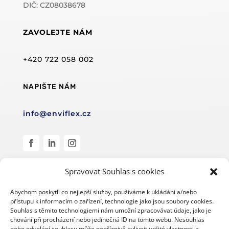
DIČ: CZ08038678
ZAVOLEJTE NÁM
+420 722 058 002
NAPIŠTE NÁM
info@enviflex.cz
Spravovat Souhlas s cookies
Abychom poskytli co nejlepší služby, používáme k ukládání a/nebo
přístupu k informacím o zařízení, technologie jako jsou soubory cookies.
Souhlas s těmito technologiemi nám umožní zpracovávat údaje, jako je
© Enviflex s.r.o. 2019–2024
chování při procházení nebo jedinečná ID na tomto webu. Nesouhlas
nebo odvolání souhlasu může nepříznivě ovlivnit určité vlastnosti a