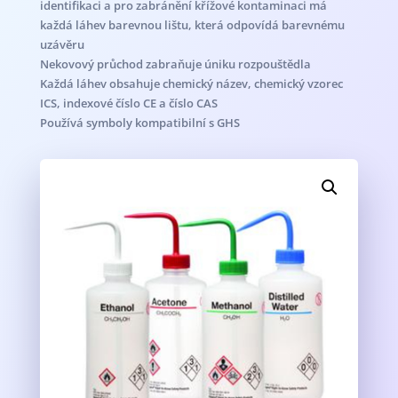
identifikaci a pro zabránění křížové kontaminaci má
každá láhev barevnou lištu, která odpovídá barevnému
uzávěru
Nekovový průchod zabraňuje úniku rozpouštědla
Každá láhev obsahuje chemický název, chemický vzorec
ICS, indexové číslo CE a číslo CAS
Používá symboly kompatibilní s GHS