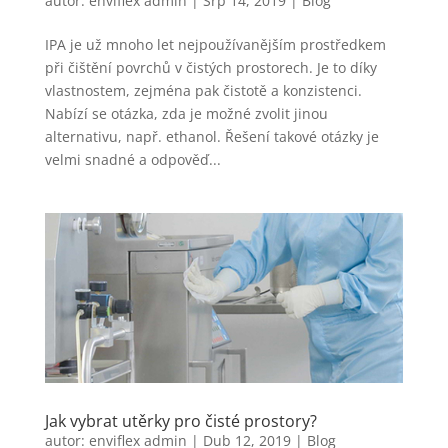
autor:
enviflex admin
|
Srp 14, 2019
|
Blog
IPA je už mnoho let nejpoužívanějším prostředkem
při čištění povrchů v čistých prostorech. Je to díky
vlastnostem, zejména pak čistotě a konzistenci.
Nabízí se otázka, zda je možné zvolit jinou
alternativu, např. ethanol. Řešení takové otázky je
velmi snadné a odpověď...
Jak vybrat utěrky pro čisté prostory?
autor:
enviflex admin
|
Dub 12, 2019
|
Blog