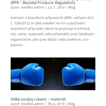
(BPR – Biocidal Products Regulation)
autor:
enviflex admin
|
Lis 1, 2019
|
Blog
Nařízení o biocidních přípravcích (BPR, nařízení (EU)
č. 528/2012) se týká uvádění na trh a používání
biocidních přípravků, které se používají k ochraně
lidí, zvířat, materiálů nebo předmětů proti škodlivým
organismům, jako jsou škůdci nebo bakterie, a to
pomocí...
Velký souboj rukavic – materiál
autor:
enviflex admin
|
Říj 4, 2019
|
Blog